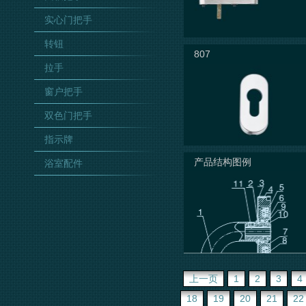
实心门把手
转钮
807
拉手
窗户把手
双色门把手
指示牌
产品结构图例
浴室配件
上一页
1
2
3
4
18
19
20
21
22